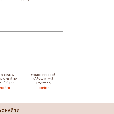
 «Гжель»,
Уголок игровой
ируемый по
«Айболит» (3
 с 1-3 рост.
предмета)
группу
ерейти
Перейти
АС НАЙТИ